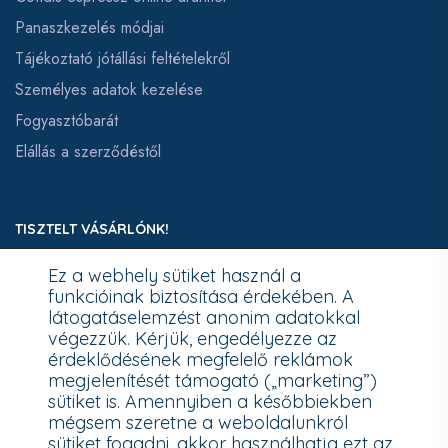
Panaszkezelés módjai
Tájékoztató jótállási feltételekről
Személyes adatok kezelése
Fogyasztóbarát
Elállás a szerződéstől
TISZTELT VÁSÁRLÓNK!
Ez a webhely sütiket használ a
Fizetésnél kérje az ingyenes adattörlő kódot adatainak
funkcióinak biztosítása érdekében. A
biztonsága érdekében!
látogatáselemzést anonim adatokkal
végezzük. Kérjük, engedélyezze az
A Kormány döntése alapján a kereskedő minden tartós
érdeklődésének megfelelő reklámok
adathordozó termék vásárlásakor köteles ingyenes adattörlő
megjelenítését támogató („marketing”)
kódot biztosítani.
sütiket is. Amennyiben a későbbiekben
mégsem szeretne a weboldalunkról
További információk a Nemzeti Média- és Hírközlési Hatóság
sütiket fogadni, akkor használhatja ezt az