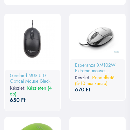
Esperanza XM102W
Extreme mouse
Gembird MUS-U-01
Camille White
Készlet:
Rendelhető
Optical Mouse Black
(8-10 munkanap)
Készlet:
Készleten (4
670 Ft
db)
650 Ft