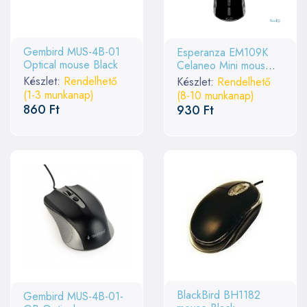
Gembird MUS-4B-01
Esperanza EM109K
Optical mouse Black
Celaneo Mini mouse
Black
Készlet:
Rendelhető
Készlet:
Rendelhető
(1-3 munkanap)
(8-10 munkanap)
860 Ft
930 Ft
BlackBird BH1182
Gembird MUS-4B-01-