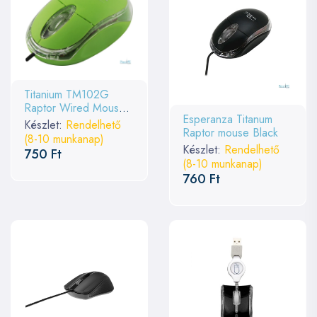
Titanium TM102G
Raptor Wired Mouse
Esperanza Titanum
Green
Készlet:
Rendelhető
Raptor mouse Black
(8-10 munkanap)
Készlet:
Rendelhető
750 Ft
(8-10 munkanap)
760 Ft