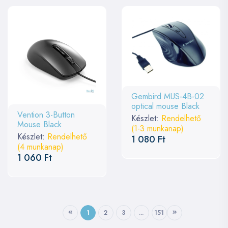
Gembird MUS-4B-02
optical mouse Black
Vention 3-Button
Készlet:
Rendelhető
Mouse Black
(1-3 munkanap)
Készlet:
Rendelhető
1 080 Ft
(4 munkanap)
1 060 Ft
1
2
3
...
151