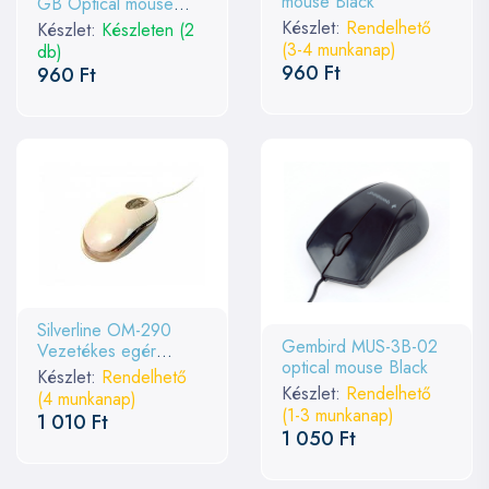
mouse Black
GB Optical mouse
Space Grey/Black
Készlet:
Rendelhető
Készlet:
Készleten (2
(3-4 munkanap)
db)
960 Ft
960 Ft
Silverline OM-290
Gembird MUS-3B-02
Vezetékes egér
optical mouse Black
White
Készlet:
Rendelhető
Készlet:
Rendelhető
(4 munkanap)
(1-3 munkanap)
1 010 Ft
1 050 Ft