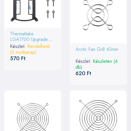
Thermaltake
LGA1700 Upgrade
kit/AIO/for TH Series
Készlet:
Rendelhető
Arctic Fan Grill 40mm
Floe RC Series
(3 munkanap)
570 Ft
Készlet:
Készleten (4
db)
620 Ft