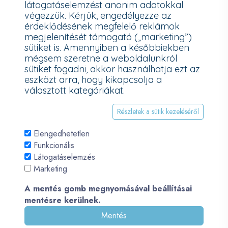
látogatáselemzést anonim adatokkal
További információk a Nemzeti Média- és Hírközlési Hatóság
végezzük. Kérjük, engedélyezze az
honlapján:
https://nmhh.hu/veglegestorles
érdeklődésének megfelelő reklámok
megjelenítését támogató („marketing”)
sütiket is. Amennyiben a későbbiekben
mégsem szeretne a weboldalunkról
sütiket fogadni, akkor használhatja ezt az
eszközt arra, hogy kikapcsolja a
választott kategóriákat.
Részletek a sütik kezeléséről
Elengedhetetlen
Funkcionális
Látogatáselemzés
© 2026 - Pécsi PC - All Rights Reserved. Development by
Marketing
QueSoft
A mentés gomb megnyomásával beállításai
mentésre kerülnek.
Mentés