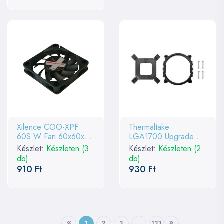
Xilence COO-XPF
Thermaltake
60S.W Fan 60x60x12
LGA1700 Upgrade
White Box SlimLine
kit/Air Cooler/for
Készlet:
Készleten (3
Készlet:
Készleten (2
UX100 200
db)
db)
910 Ft
930 Ft
1
2
3
...
133