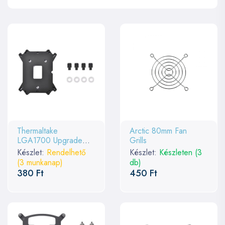
Thermaltake
Arctic 80mm Fan
LGA1700 Upgrade
Grills
kit/DIY LCS/for W4
Készlet:
Rendelhető
Készlet:
Készleten (3
W5 W7 MX1
(3 munkanap)
db)
380 Ft
450 Ft