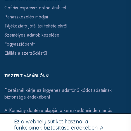
Cofidis espressz online áruhitel
Panaszkezelés módjai
Tájékoztató jótállási feltételekről
Személyes adatok kezelése
Fogyasztóbarát
Elállás a szerződéstől
TISZTELT VÁSÁRLÓNK!
Fizetésnél kérje az ingyenes adattörlő kódot adatainak
biztonsága érdekében!
A Kormány döntése alapján a kereskedő minden tartós
adathordozó termék vásárlásakor köteles ingyenes adattörlő
Ez a webhely sütiket használ a
kódot biztosítani.
funkcióinak biztosítása érdekében. A