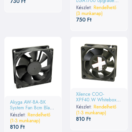
LGA1700 Upgrade
730 Ft
kit/Air Cooler/for NiC
Készlet:
Rendelhető
Riing Frio
(3 munkanap)
750 Ft
Xilence COO-
XPF40.W Whitebox
Akyga AW-8A-BK
40mm ventilátor
Készlet:
Rendelhető
System Fan 8cm Black
(1-3 munkanap)
OEM
Készlet:
Rendelhető
810 Ft
(1-3 munkanap)
810 Ft