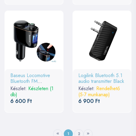
Baseus Locomotive
Logilink Bluetooth 5.1
Bluetooth FM
audio transmitter Black
Transzmitter Black
Készlet:
Készleten (1
Készlet:
Rendelhető
db)
(5-7 munkanap)
6 600 Ft
6 900 Ft
1
2