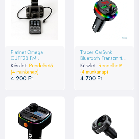
Platinet Omega
Tracer CarSynk
OUTF28 FM
Bluetooth Transzmitter
Transzmitter
Black
Készlet:
Rendelhető
Készlet:
Rendelhető
Black/Grey
(4 munkanap)
(4 munkanap)
4 200 Ft
4 700 Ft