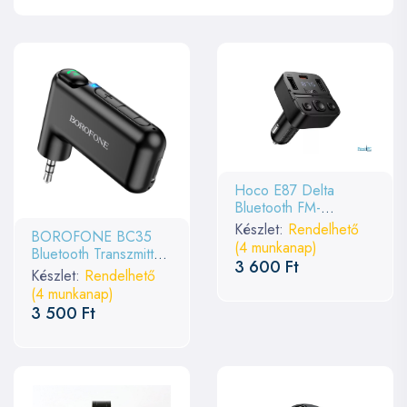
Hoco E87 Delta
Bluetooth FM-
transmitter Black
Készlet:
Rendelhető
BOROFONE BC35
(4 munkanap)
Bluetooth Transzmitter
3 600 Ft
Black
Készlet:
Rendelhető
(4 munkanap)
3 500 Ft