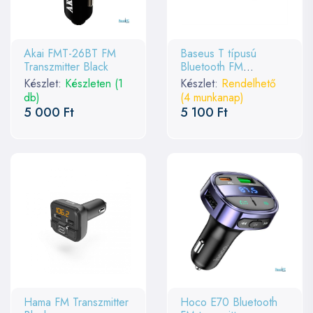
Akai FMT-26BT FM
Baseus T típusú
Transzmitter Black
Bluetooth FM
Transzmitter Black
Készlet:
Készleten (1
Készlet:
Rendelhető
db)
(4 munkanap)
5 000 Ft
5 100 Ft
Hama FM Transzmitter
Hoco E70 Bluetooth