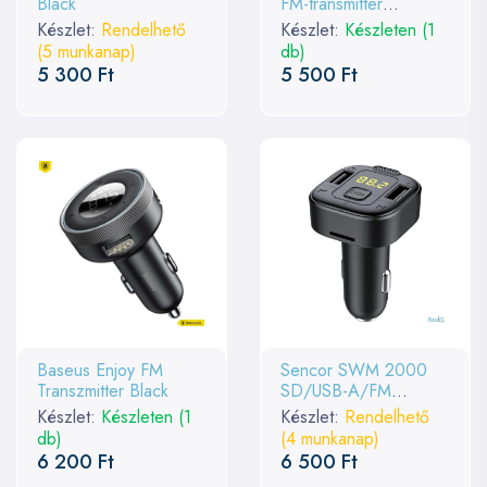
Black
FM-transmitter
Black/Ocean Blue
Készlet:
Rendelhető
Készlet:
Készleten (1
(5 munkanap)
db)
5 300 Ft
5 500 Ft
Baseus Enjoy FM
Sencor SWM 2000
Transzmitter Black
SD/USB-A/FM
Bluetooth Transzmitter
Készlet:
Készleten (1
Készlet:
Rendelhető
db)
(4 munkanap)
6 200 Ft
6 500 Ft