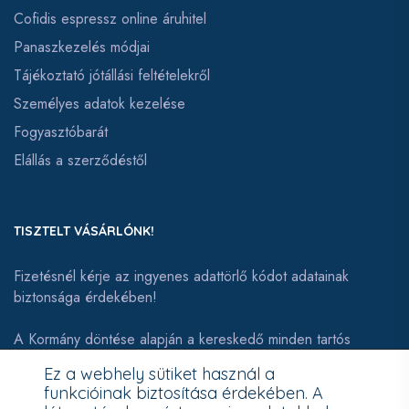
Cofidis espressz online áruhitel
Panaszkezelés módjai
Tájékoztató jótállási feltételekről
Személyes adatok kezelése
Fogyasztóbarát
Elállás a szerződéstől
TISZTELT VÁSÁRLÓNK!
Fizetésnél kérje az ingyenes adattörlő kódot adatainak
biztonsága érdekében!
A Kormány döntése alapján a kereskedő minden tartós
adathordozó termék vásárlásakor köteles ingyenes adattörlő
Ez a webhely sütiket használ a
kódot biztosítani.
funkcióinak biztosítása érdekében. A