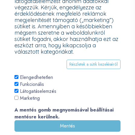
látogatáselemzést anonim adatokkal
További információk a Nemzeti Média- és Hírközlési Hatóság
végezzük. Kérjük, engedélyezze az
honlapján:
https://nmhh.hu/veglegestorles
érdeklődésének megfelelő reklámok
megjelenítését támogató („marketing”)
sütiket is. Amennyiben a későbbiekben
mégsem szeretne a weboldalunkról
sütiket fogadni, akkor használhatja ezt az
eszközt arra, hogy kikapcsolja a
választott kategóriákat.
Részletek a sütik kezeléséről
Elengedhetetlen
Funkcionális
Látogatáselemzés
© 2026 - Pécsi PC - All Rights Reserved. Development by
Marketing
QueSoft
A mentés gomb megnyomásával beállításai
mentésre kerülnek.
Mentés