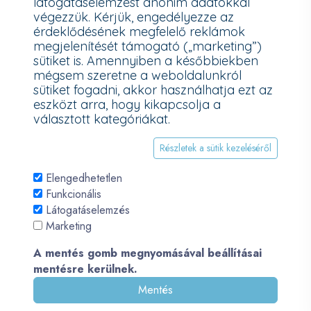
látogatáselemzést anonim adatokkal
További információk a Nemzeti Média- és Hírközlési Hatóság
végezzük. Kérjük, engedélyezze az
honlapján:
https://nmhh.hu/veglegestorles
érdeklődésének megfelelő reklámok
megjelenítését támogató („marketing”)
sütiket is. Amennyiben a későbbiekben
mégsem szeretne a weboldalunkról
sütiket fogadni, akkor használhatja ezt az
eszközt arra, hogy kikapcsolja a
választott kategóriákat.
Részletek a sütik kezeléséről
Elengedhetetlen
Funkcionális
Látogatáselemzés
© 2026 - Pécsi PC - All Rights Reserved. Development by
Marketing
QueSoft
A mentés gomb megnyomásával beállításai
mentésre kerülnek.
Mentés