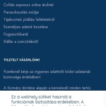
Cofidis espressz online áruhitel
Panaszkezelés módjai
Tájékoztató jótállási feltételekről
Személyes adatok kezelése
Fogyasztóbarát
Elállás a szerződéstől
TISZTELT VÁSÁRLÓNK!
Fizetésnél kérje az ingyenes adattörlő kódot adatainak
biztonsága érdekében!
A Kormány döntése alapján a kereskedő minden tartós
adathordozó termék vásárlásakor köteles ingyenes adattörlő
Ez a webhely sütiket használ a
kódot biztosítani.
funkcióinak biztosítása érdekében. A