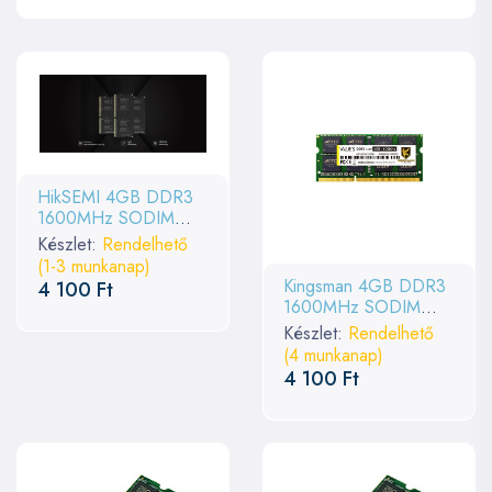
HikSEMI 4GB DDR3
1600MHz SODIMM
Hiker Black
Készlet:
Rendelhető
(1-3 munkanap)
Kingsman 4GB DDR3
4 100 Ft
1600MHz SODIMM
Values
Készlet:
Rendelhető
(4 munkanap)
4 100 Ft