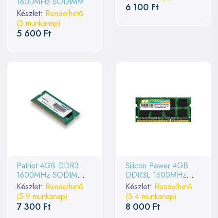
1600MHz SODIMM
6 100 Ft
Készlet:
Rendelhető
(3 munkanap)
5 600 Ft
Patriot 4GB DDR3
Silicon Power 4GB
1600MHz SODIMM
DDR3L 1600MHz
Signature Line
SODIMM
Készlet:
Rendelhető
Készlet:
Rendelhető
(5-9 munkanap)
(3-4 munkanap)
7 300 Ft
8 000 Ft