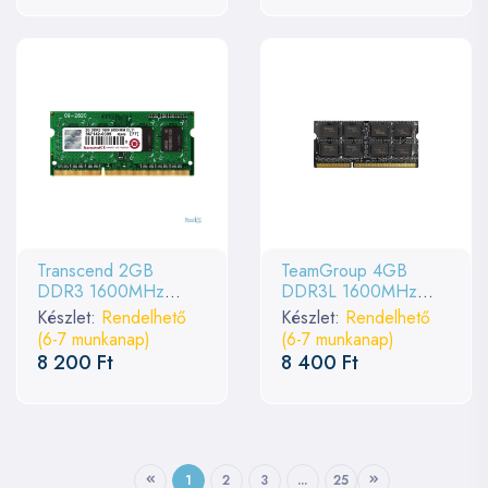
Transcend 2GB
TeamGroup 4GB
DDR3 1600MHz
DDR3L 1600MHz
SODIMM
SODIMM Elite
Készlet:
Rendelhető
Készlet:
Rendelhető
(6-7 munkanap)
(6-7 munkanap)
8 200 Ft
8 400 Ft
1
2
3
...
25