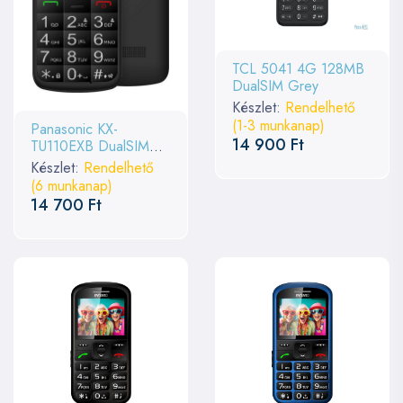
TCL 5041 4G 128MB
DualSIM Grey
Készlet:
Rendelhető
(1-3 munkanap)
Panasonic KX-
14 900 Ft
TU110EXB DualSIM
Black
Készlet:
Rendelhető
(6 munkanap)
14 700 Ft