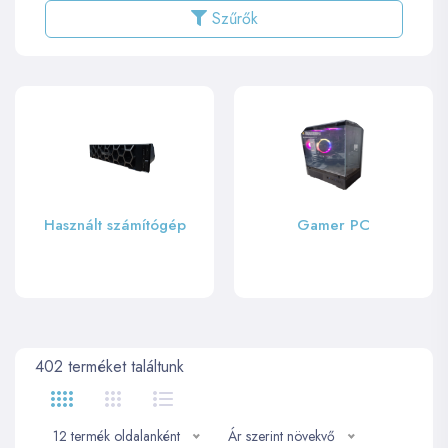
Szűrők
t számítógép
Gamer PC
Irod
402
terméket találtunk
12 termék oldalanként
Ár szerint növekvő