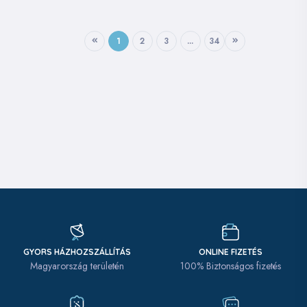
1
2
3
...
34
GYORS HÁZHOZSZÁLLÍTÁS
ONLINE FIZETÉS
Magyarország területén
100% Biztonságos fizetés