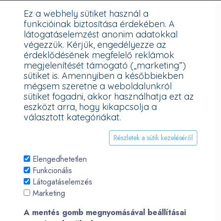
adathordozó termék vásárlásakor köteles ingyenes adattörlő
Ez a webhely sütiket használ a
kódot biztosítani.
funkcióinak biztosítása érdekében. A
látogatáselemzést anonim adatokkal
További információk a Nemzeti Média- és Hírközlési Hatóság
végezzük. Kérjük, engedélyezze az
honlapján:
https://nmhh.hu/veglegestorles
érdeklődésének megfelelő reklámok
megjelenítését támogató („marketing”)
sütiket is. Amennyiben a későbbiekben
mégsem szeretne a weboldalunkról
sütiket fogadni, akkor használhatja ezt az
eszközt arra, hogy kikapcsolja a
választott kategóriákat.
Részletek a sütik kezeléséről
Elengedhetetlen
Funkcionális
Látogatáselemzés
© 2026 - Pécsi PC - All Rights Reserved. Development by
Marketing
QueSoft
A mentés gomb megnyomásával beállításai