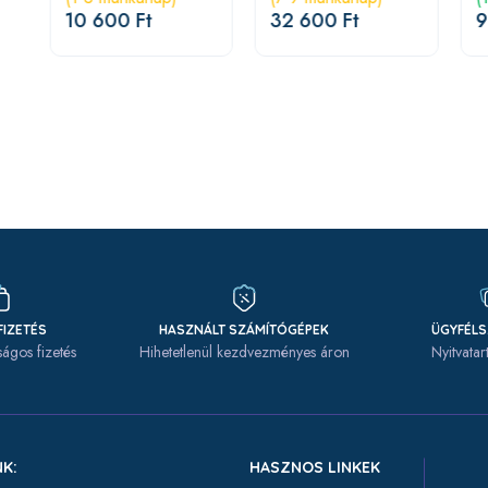
Blue
10 600 Ft
32 600 Ft
9
FIZETÉS
HASZNÁLT SZÁMÍTÓGÉPEK
ÜGYFÉL
ágos fizetés
Hihetetlenül kezdvezményes áron
Nyitvatar
K:
HASZNOS LINKEK