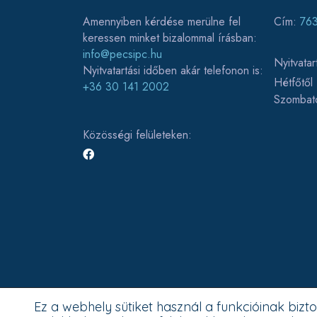
Amennyiben kérdése merülne fel
Cím:
763
keressen minket bizalommal írásban:
info@pecsipc.hu
Nyitvatar
Nyitvatartási időben akár telefonon is:
Hétfőtől
+36 30 141 2002
Szombat
Közösségi felületeken:
Ez a webhely sütiket használ a funkcióinak biz