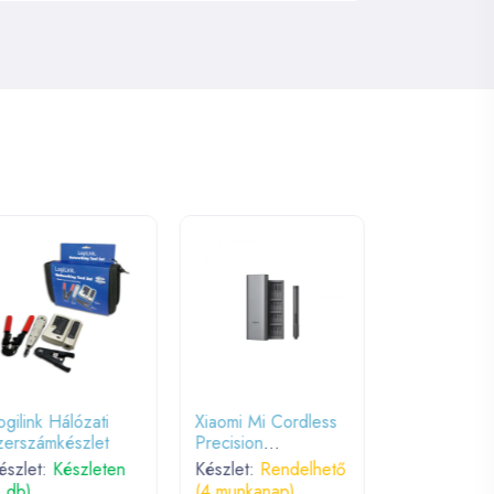
ogilink Hálózati
Xiaomi Mi Cordless
Nestron UT
zerszámkészlet
Precision
kábel teszte
Screwdriver Kit
kereső; tás
észlet:
Készleten
Készlet:
Rendelhető
Készlet:
Ren
1 db)
(4 munkanap)
(4 munkana