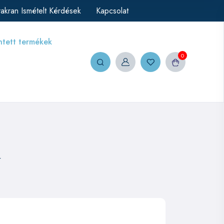
akran Ismételt Kérdések
Kapcsolat
ntett termékek
0
r