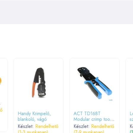
tő
Handy Krimpelő,
ACT TD168T
L
blankoló, vágó
Modular crimp tool
s
for pass-through
Készlet:
Rendelhető
Készlet:
Rendelhető
K
RJ45 connectors
(1-3 munkanap)
(7-9 munkanap)
(