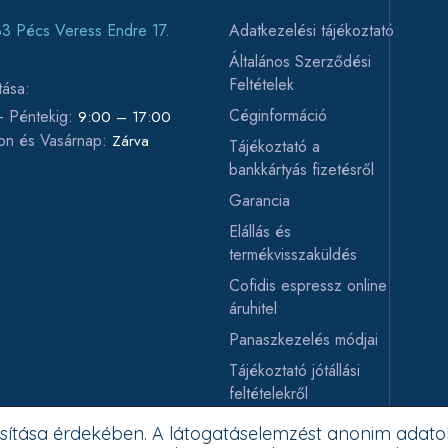
3 Pécs Veress Endre 17.
Adatkezelési tájékoztató
Általános Szerződési
Feltételek
tása:
Céginformáció
 - Péntekig:
9:00 – 17:00
on és Vasárnap:
Zárva
Tájékoztató a
bankkártyás fizetésről
Garancia
Elállás és
termékvisszaküldés
Cofidis espressz online
áruhitel
Panaszkezelés módjai
Tájékoztató jótállási
feltételekről
Személyes adatok
tosítása érdekében. A látogatáselemzést anonim adato
kezelése