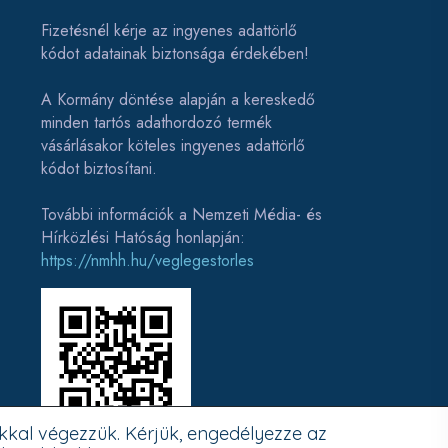
Fizetésnél kérje az ingyenes adattörlő
kódot adatainak biztonsága érdekében!
A Kormány döntése alapján a kereskedő
minden tartós adathordozó termék
vásárlásakor köteles ingyenes adattörlő
kódot biztosítani.
További információk a Nemzeti Média- és
Hírközlési Hatóság honlapján:
https://nmhh.hu/veglegestorles
kkal végezzük. Kérjük, engedélyezze az