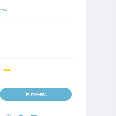
9968
nkanap)
KOSÁRBA