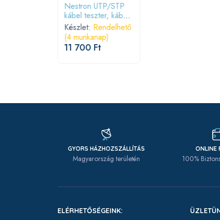
Nestron UTP/STP
 Ft
kábel teszter, kábel
kereső; táskában
Készlet:
Rendelhető
(4 munkanap)
11 700 Ft
GYORS HÁZHOZSZÁLLÍTÁS
ONLINE 
Magyarország területén
100% Biztons
ELÉRHETŐSÉGEINK:
ÜZLETÜN