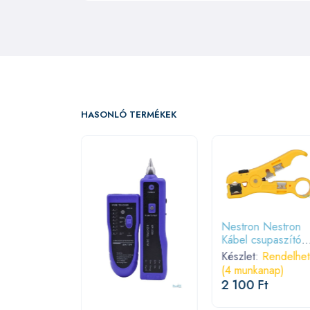
HASONLÓ TERMÉKEK
Nestron Nestron
Kábel csupaszító
szerszám
Készlet:
Rendelhe
i Cordless
(4 munkanap)
n
2 100 Ft
ver Kit
:
Rendelhető
anap)