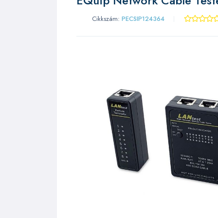
EQuip Network Cable Test
Cikkszám:
PECSIP124364