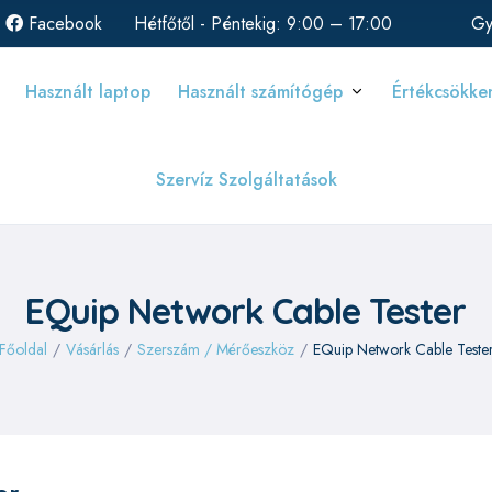
Facebook
Hétfőtől - Péntekig: 9:00 – 17:00
Gy
Használt laptop
Használt számítógép
Értékcsökke
Szervíz Szolgáltatások
EQuip Network Cable Tester
Főoldal
/
Vásárlás
/
Szerszám / Mérőeszköz
/
EQuip Network Cable Teste