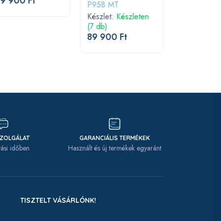
9 900 Ft
P958 MT
(12 db)
89 900 Ft
Készlet:
Készleten
(7 db)
89 900 Ft
SZOLGÁLAT
GARANCIÁLIS TERMÉKEK
tási időben
Használt és új termékek egyaránt
TISZTELT VÁSÁRLÓNK!