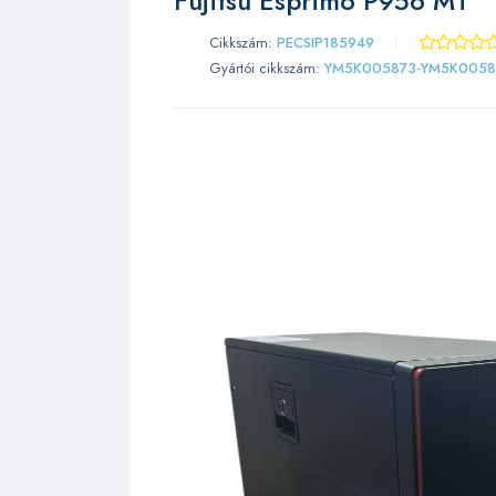
Fujitsu Esprimo P956 MT
Cikkszám:
PECSIP185949
Gyártói cikkszám:
YM5K005873-YM5K0058