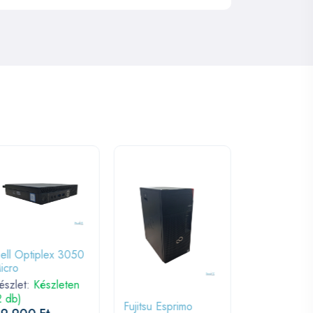
ell Optiplex 3050
icro
Fujitsu Espr
észlet:
Készleten
Q7010
2 db)
Fujitsu Esprimo
Készlet:
Kés