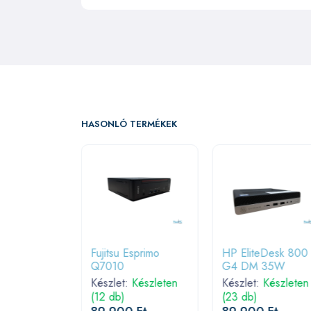
HASONLÓ TERMÉKEK
Fujitsu Esprimo
HP EliteDesk 800
Q7010
G4 DM 35W
Készlet:
Készleten
Készlet:
Készleten
(12 db)
(23 db)
Esprimo