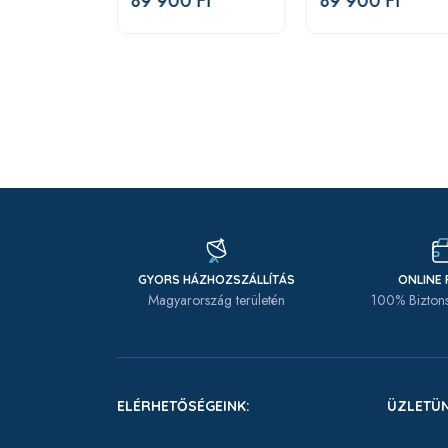
89 900 Ft
89 900 Ft
T
:
Készleten
 Ft
GYORS HÁZHOZSZÁLLÍTÁS
ONLINE 
Magyarország területén
100% Biztons
ELÉRHETŐSÉGEINK:
ÜZLETÜN