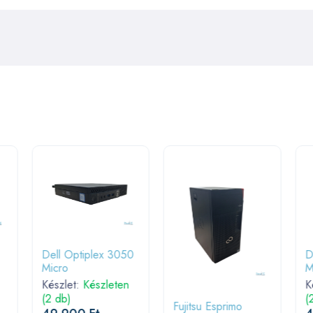
Dell Optiplex 3050
D
Micro
M
Készlet:
Készleten
K
(2 db)
(
Fujitsu Esprimo