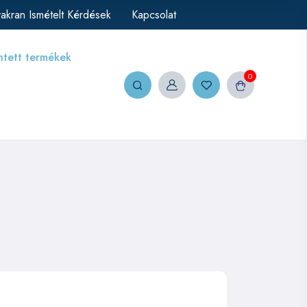
akran Ismételt Kérdések
Kapcsolat
ntett termékek
0