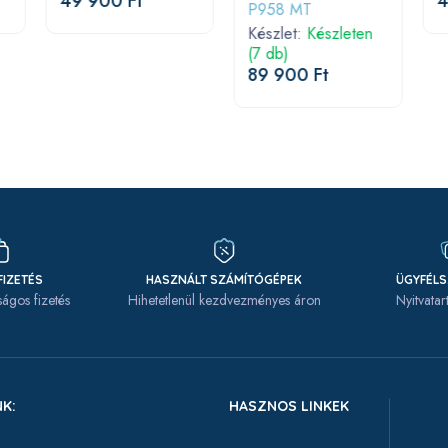
49 900 Ft
4
P958 MT
Készlet:
Készleten
(7 db)
89 900 Ft
FIZETÉS
HASZNÁLT SZÁMÍTÓGÉPEK
ÜGYFÉL
ágos fizetés
Hihetetlenül kezdvezményes áron
Nyitvatar
K:
HASZNOS LINKEK