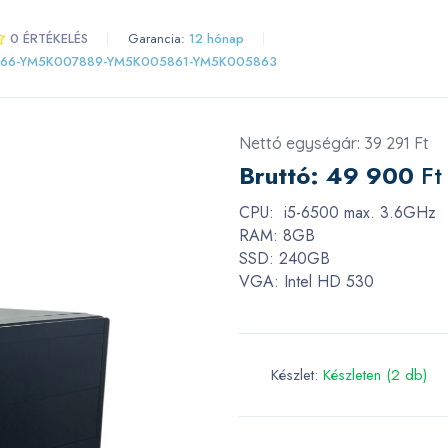
0 ÉRTÉKELÉS
Garancia:
12 hónap
66-YM5K007889-YM5K005861-YM5K005863
Nettó egységár: 39 291 Ft
Bruttó:
49 900
Ft
CPU: i5-6500 max. 3.6GHz
RAM: 8GB
SSD: 240GB
VGA: Intel HD 530
Készlet:
Készleten (2 db)