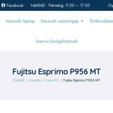
Facebook
Hétfőtől - Péntekig: 9:00 – 17:00
Gy
Használt laptop
Használt számítógép
Értékcsökke
Szervíz Szolgáltatások
Fujitsu Esprimo P956 MT
Főoldal
/
Vásárlás
/
Irodai PC
/
Fujitsu Esprimo P956 MT