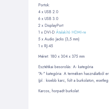
Portok:
4 x USB 2.0
6 x USB 3.0
2 x DisplayPort
1 x DVI-D
Átalakító HDMI-re
5 x Audio Jacks (3,5 mm)
1 x RJ-45
Méret: 180 x 304 x 375 mm
Esztétikai besorolás: A- kategória
"A-" kategória: A terméken használatból er
(pl.: kisebb karc, folt a burkolaton, esetleg
Karcos, horpadt burkolat.