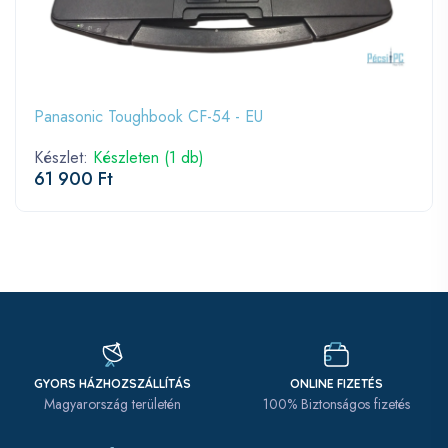
Panasonic Toughbook CF-54 - EU
Készlet:
Készleten (1 db)
61 900 Ft
GYORS HÁZHOZSZÁLLÍTÁS
ONLINE FIZETÉS
Magyarország területén
100% Biztonságos fizetés