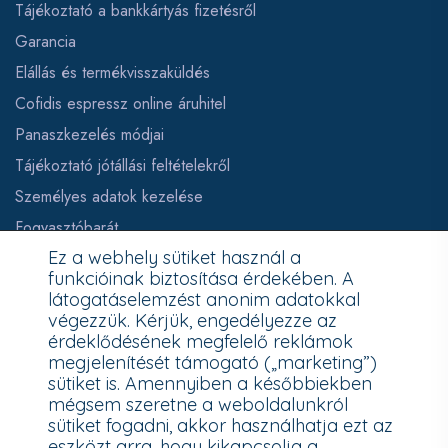
Tájékoztató a bankkártyás fizetésről
Garancia
Elállás és termékvisszaküldés
Cofidis espressz online áruhitel
Panaszkezelés módjai
Tájékoztató jótállási feltételekről
Személyes adatok kezelése
Fogyasztóbarát
Ez a webhely sütiket használ a
Elállás a szerződéstől
funkcióinak biztosítása érdekében. A
látogatáselemzést anonim adatokkal
végezzük. Kérjük, engedélyezze az
TISZTELT VÁSÁRLÓNK!
érdeklődésének megfelelő reklámok
megjelenítését támogató („marketing”)
sütiket is. Amennyiben a későbbiekben
Fizetésnél kérje az ingyenes adattörlő kódot adatainak
mégsem szeretne a weboldalunkról
biztonsága érdekében!
sütiket fogadni, akkor használhatja ezt az
eszközt arra, hogy kikapcsolja a