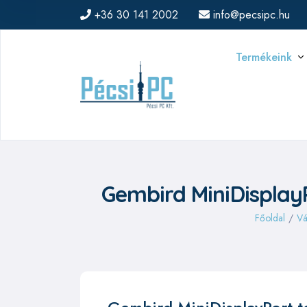
+36 30 141 2002
info@pecsipc.hu
Termékeink
Gembird MiniDisplayP
Főoldal
/
Vá