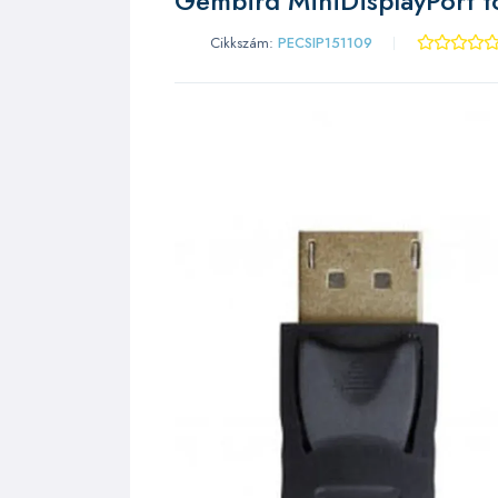
Gembird MiniDisplayPort to
Cikkszám:
PECSIP151109