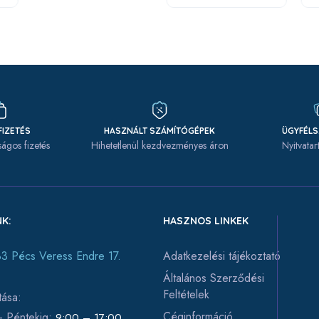
FIZETÉS
HASZNÁLT SZÁMÍTÓGÉPEK
ÜGYFÉL
ágos fizetés
Hihetetlenül kezdvezményes áron
Nyitvatar
K:
HASZNOS LINKEK
3 Pécs Veress Endre 17.
Adatkezelési tájékoztató
Általános Szerződési
Feltételek
tása:
Céginformáció
 - Péntekig:
9:00 – 17:00