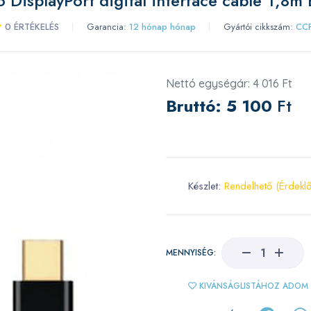
 DisplayPort digital interface cable 1,8m 
0 ÉRTÉKELÉS
Garancia:
12 hónap hónap
Gyártói cikkszám:
CC
Nettó egységár: 4 016 Ft
Bruttó:
5 100
Ft
Készlet:
Rendelhető (Érdekl
MENNYISÉG:
KIVÁNSÁGLISTÁHOZ ADOM