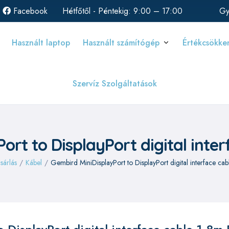
Facebook
Hétfőtől - Péntekig: 9:00 – 17:00
Gy
Használt laptop
Használt számítógép
Értékcsökke
Szervíz Szolgáltatások
ort to DisplayPort digital inter
sárlás
/
Kábel
/
Gembird MiniDisplayPort to DisplayPort digital interface ca