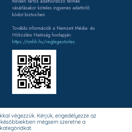
minden tartós adathordozó termék
vásárlásakor köteles ingyenes adattörlő
kódot biztosítani.
További információk a Nemzeti Média- és
Hírközlési Hatóság honlapján:
https://nmhh.hu/veglegestorles
kkal végezzük. Kérjük, engedélyezze az
 a későbbiekben mégsem szeretne a
 kategóriákat.