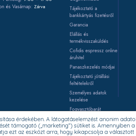
on és Vasárnap:
Zárva
Tájékoztató a
bankkártyás fizetésről
Garancia
Elállás és
termékvisszaküldés
Cofidis espressz online
áruhitel
Panaszkezelés módjai
Tájékoztató jótállási
feltételekről
Személyes adatok
kezelése
Fogyasztóbarát
Elállás a szerződéstől
tosítása érdekében. A látogatáselemzést anonim adato
ését támogató („marketing”) sütiket is. Amennyiben
ja ezt az eszközt arra, hogy kikapcsolja a választott