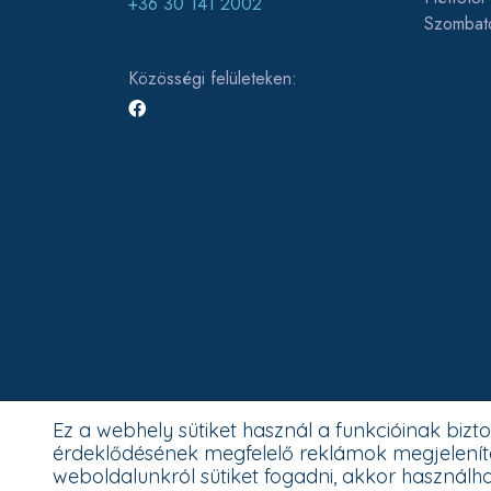
+36 30 141 2002
Szombat
Közösségi felületeken:
Ez a webhely sütiket használ a funkcióinak biz
érdeklődésének megfelelő reklámok megjelenít
weboldalunkról sütiket fogadni, akkor használhat