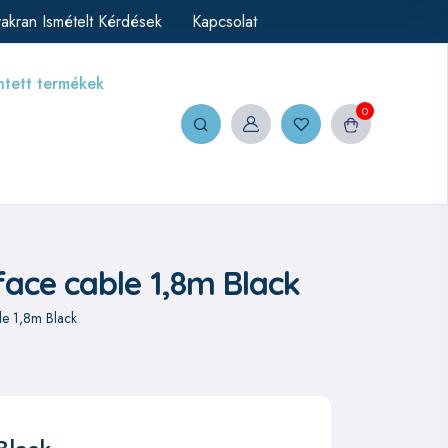
akran Ismételt Kérdések
Kapcsolat
ntett termékek
0
face cable 1,8m Black
ble 1,8m Black