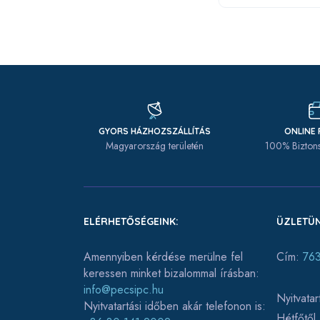
GYORS HÁZHOZSZÁLLÍTÁS
ONLINE 
Magyarország területén
100% Biztons
ELÉRHETŐSÉGEINK:
ÜZLETÜN
Amennyiben kérdése merülne fel
Cím:
763
keressen minket bizalommal írásban:
info@pecsipc.hu
Nyitvatar
Nyitvatartási időben akár telefonon is:
Hétfőtől