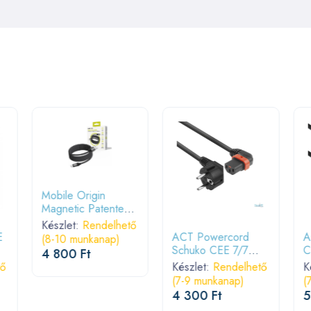
Mobile Origin
Magnetic Patented
Original Cable USB-
Készlet:
Rendelhető
A to USB-C 1m
E
ACT Powercord
A
(8-10 munkanap)
Black
Schuko CEE 7/7
C
4 800 Ft
male (angled) - C13
tő
Készlet:
Rendelhető
K
IEC Lock (left
(7-9 munkanap)
(
angled) 1m Black
4 300 Ft
5