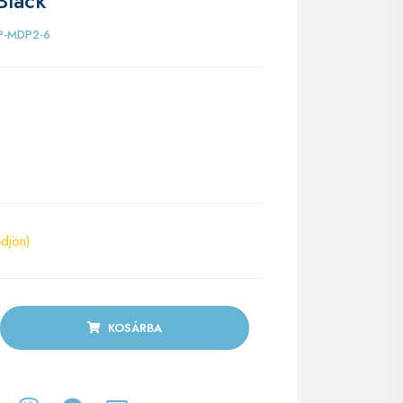
Black
P-MDP2-6
ődjön)
KOSÁRBA