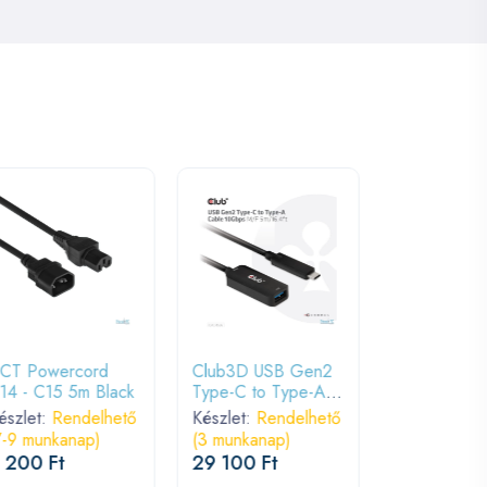
CT Powercord
Club3D USB Gen2
DeLock SA
14 - C15 5m Black
Type-C to Type-A
Gb/s recept
cable 5m Black
straight > 
észlet:
Rendelhető
Készlet:
Rendelhető
Készlet:
Ren
receptacle s
7-9 munkanap)
(3 munkanap)
(3 munkana
20 cm blue 
 200 Ft
29 100 Ft
1 190 Ft
gold clips C