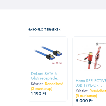
HASONLÓ TERMÉKEK
DeLock SATA 6
Gb/s receptacle
 USB Gen2
Hama REFLECTIV
straight > SATA
Készlet:
Rendelhető
to Type-A
USB TYPE-C -
receptacle straight
(3 munkanap)
m Black
TYPE-C 1,5m Red
:
Rendelhető
Készlet:
Rendelhe
20 cm blue with
1 190 Ft
anap)
(5 munkanap)
gold clips Cable
 Ft
5 000 Ft