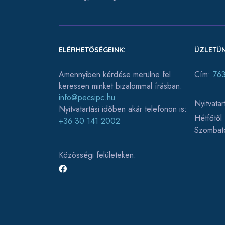
ELÉRHETŐSÉGEINK:
ÜZLETÜN
Amennyiben kérdése merülne fel
Cím:
763
keressen minket bizalommal írásban:
info@pecsipc.hu
Nyitvatar
Nyitvatartási időben akár telefonon is:
Hétfőtől
+36 30 141 2002
Szombat
Közösségi felületeken: