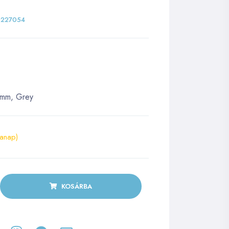
227054
0mm, Grey
kanap)
KOSÁRBA