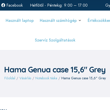
Facebook
Hétfőtől - Péntekig: 9:00 – 17:00
Gy
Használt laptop
Használt számítógép
Értékcsökke
Szervíz Szolgáltatások
Hama Genua case 15,6" Grey
Főoldal
/
Vásárlás
/
Notebook táska
/
Hama Genua case 15,6" Grey