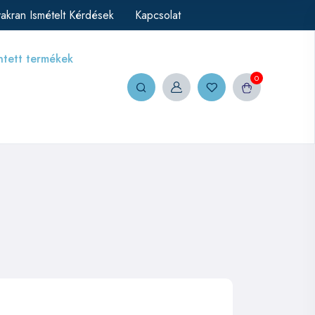
akran Ismételt Kérdések
Kapcsolat
ntett termékek
0