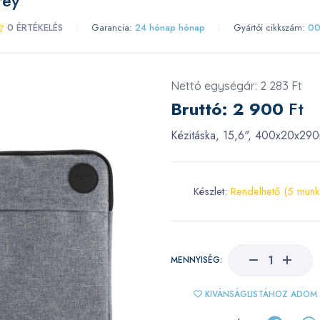
rey
0 ÉRTÉKELÉS
Garancia:
24 hónap hónap
Gyártói cikkszám:
00
Nettó egységár: 2 283 Ft
Bruttó:
2 900
Ft
Kézitáska, 15,6", 400x20x29
Készlet:
Rendelhető (5 mun
MENNYISÉG:
KIVÁNSÁGLISTÁHOZ ADOM