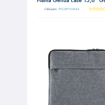
Hama Genua case 15,6" G
Cikkszám:
PECSIP153664