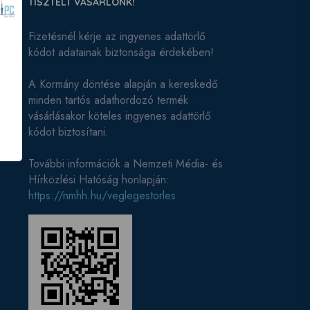
TISZTELT VÁSÁRLÓNK!
Fizetésnél kérje az ingyenes adattörlő
kódot adatainak biztonsága érdekében!
A Kormány döntése alapján a kereskedő
minden tartós adathordozó termék
vásárlásakor köteles ingyenes adattörlő
kódot biztosítani.
További információk a Nemzeti Média- és
Hírközlési Hatóság honlapján:
https://nmhh.hu/veglegestorles