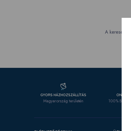
A keresett ol
GYORS HÁZHOZSZÁLLÍTÁS
ONLINE 
Magyarország területén
100% Biztons