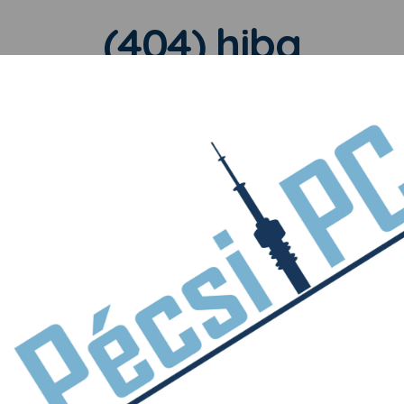
(404) hiba
dal nem található! Kérem ellenőrizze a beütött URL-t, vagy próbálj
VISSZA A FŐOLDALRA!
FIZETÉS
HASZNÁLT SZÁMÍTÓGÉPEK
ÜGYFÉL
ágos fizetés
Hihetetlenül kezdvezményes áron
Nyitvatar