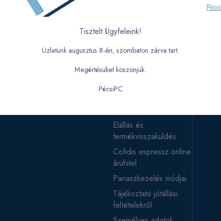
K:
HASZNOS LINKEK
3 Pécs Veress Endre 17.
Adatkezelési tájékoztató
Tisztelt Ügyfeleink!
Általános Szerződési
Üzletünk augusztus 8-án, szombaton zárva tart.
Feltételek
tása:
Céginformáció
 - Péntekig:
9:00 – 17:00
Megértésüket köszönjük.
on és Vasárnap:
Zárva
Tájékoztató a
PécsiPC
bankkártyás fizetésről
Garancia
Elállás és
termékvisszaküldés
Cofidis espressz online
áruhitel
Panaszkezelés módjai
Tájékoztató jótállási
feltételekről
Személyes adatok