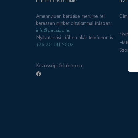
ELÉRHETŐSÉGEINK:
ÜZLETÜN
Amennyiben kérdése merülne fel
Cím:
763
keressen minket bizalommal írásban:
info@pecsipc.hu
Nyitvatar
Nyitvatartási időben akár telefonon is:
Hétfőtől
+36 30 141 2002
Szombat
Közösségi felületeken: