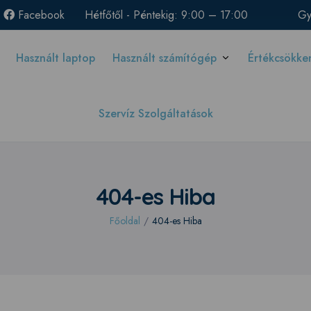
Facebook
Hétfőtől - Péntekig: 9:00 – 17:00
Gy
Használt laptop
Használt számítógép
Értékcsökke
Szervíz Szolgáltatások
404-es Hiba
Főoldal
/
404-es Hiba