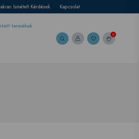
akran Ismételt Kérdések
Kapcsolat
ntett termékek
0