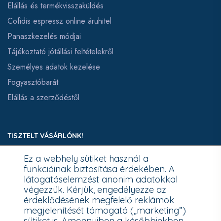
Elállás és termékvisszaküldés
Cofidis espressz online áruhitel
Panaszkezelés módjai
Tájékoztató jótállási feltételekről
Személyes adatok kezelése
Fogyasztóbarát
Elállás a szerződéstől
TISZTELT VÁSÁRLÓNK!
Ez a webhely sütiket használ a
Fizetésnél kérje az ingyenes adattörlő kódot adatainak
funkcióinak biztosítása érdekében. A
biztonsága érdekében!
látogatáselemzést anonim adatokkal
végezzük. Kérjük, engedélyezze az
A Kormány döntése alapján a kereskedő minden tartós
érdeklődésének megfelelő reklámok
adathordozó termék vásárlásakor köteles ingyenes adattörlő
megjelenítését támogató („marketing”)
kódot biztosítani.
sütiket is. Amennyiben a későbbiekben