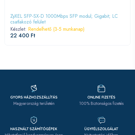
ZyXEL SFP-SX-D 1000Mbps SFP modul; Gigabit; LC
csatlakozó felület
Készlet:
Rendelhető (3-5 munkanap)
22 400 Ft
GYORS HÁZHOZSZÁLLÍTÁS
ONLINE FIZETÉS
Magyarország területén
100% Biztonságos fizetés
HASZNÁLT SZÁMÍTÓGÉPEK
ÜGYFÉLSZOLGÁLAT