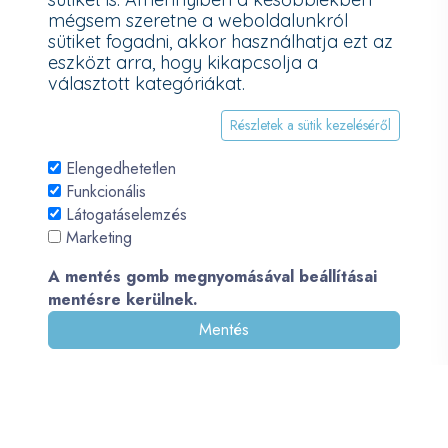
mégsem szeretne a weboldalunkról
További információk a Nemzeti Média- és Hírközlési Hatóság
sütiket fogadni, akkor használhatja ezt az
honlapján:
https://nmhh.hu/veglegestorles
eszközt arra, hogy kikapcsolja a
választott kategóriákat.
Részletek a sütik kezeléséről
Elengedhetetlen
Funkcionális
Látogatáselemzés
Marketing
A mentés gomb megnyomásával beállításai
mentésre kerülnek.
Mentés
© 2026 - Pécsi PC - All Rights Reserved. Development by
QueSoft