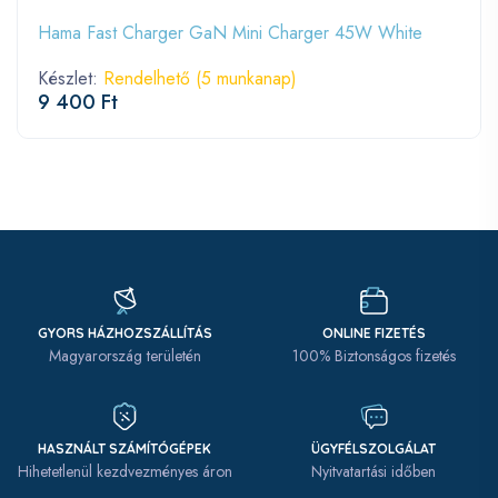
Hama Fast Charger GaN Mini Charger 45W White
Készlet:
Rendelhető (5 munkanap)
9 400 Ft
GYORS HÁZHOZSZÁLLÍTÁS
ONLINE FIZETÉS
Magyarország területén
100% Biztonságos fizetés
HASZNÁLT SZÁMÍTÓGÉPEK
ÜGYFÉLSZOLGÁLAT
Hihetetlenül kezdvezményes áron
Nyitvatartási időben