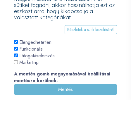
További információk a Nemzeti Média- és Hírközlési Hatóság
sütiket fogadni, akkor használhatja ezt az
honlapján:
https://nmhh.hu/veglegestorles
eszközt arra, hogy kikapcsolja a
választott kategóriákat.
Részletek a sütik kezeléséről
Elengedhetetlen
Funkcionális
Látogatáselemzés
Marketing
A mentés gomb megnyomásával beállításai
mentésre kerülnek.
Mentés
© 2026 - Pécsi PC - All Rights Reserved. Development by
QueSoft